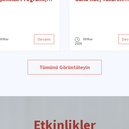
ine Eğitimler ile
Alanında Üreten ve
am Ediyor
Birlikte Güçlenen Tü
Kadınları Kutluyoruz
Devamı
Dev
09 Mar
09 Mar
2026
Tümünü Görüntüleyin
Etkinlikler