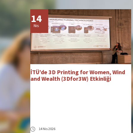
14
Nis
, Wind
EURIE 2026 Eurasia Higher
i
Education Summit
14 Nis 2026