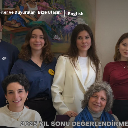
rler ve Duyurular
Bize Ulaşın
English