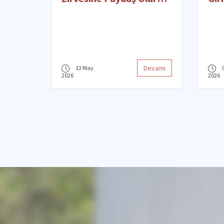
Katıldık
Onl
Dev
Devamı
13 May
2026
2026