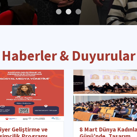
Haberler & Duyurular
iyer Geliştirme ve
8 Mart Dünya Kadınl
işimcilik Programı,
Günü’nde, Tasarım