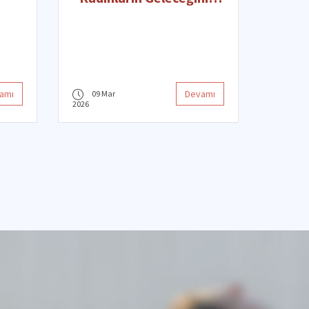
Güçlendiren Üniversite”
m
Ödülü
.
amı
Devamı
09 Mar
2026