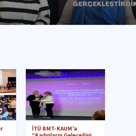
ar
İTÜ BMT-KAUM’a
“Kadınların Geleceğini