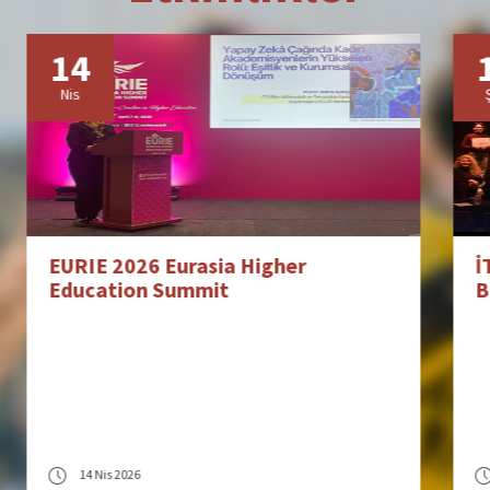
17
Şub
İTÜ BMT-KAUM ve İTO KGK İş
Birliğiyle Kariyer Geliştirme ve
Girişimcilik Programı
17 Şub 2026