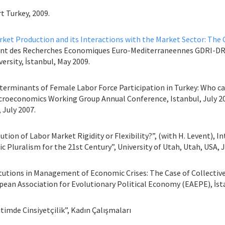
t Turkey, 2009.
ket Production and its Interactions with the Market Sector: The 
nt des Recherches Economiques Euro-Mediterraneennes GDRI-DR
ersity, İstanbul, May 2009.
l Determinants of Female Labor Force Participation in Turkey: Who
acroeconomics Working Group Annual Conference, Istanbul, July 20
July 2007.
titution of Labor Market Rigidity or Flexibility?”, (with H. Levent),
Pluralism for the 21st Century”, University of Utah, Utah, USA, 
stitutions in Management of Economic Crises: The Case of Collecti
opean Association for Evolutionary Political Economy (EAEPE), İs
timde Cinsiyetçilik”, Kadın Çalışmaları