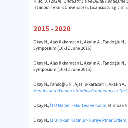
Kılıç, D. (2024)
"Endüstri 5.0 ve Dijital Kentleşme 
İstanbul Teknik Üniversitesi, Lisansüstü Eğitim E
2015 - 2020
Okay N., Ajas İlkkaracan İ., Akalın A., Fandoğlu N.,
Symposium (10-12 June 2015).
Okay N., Ajas İlkkaracan İ., Akalın A., Fandoğlu N.,
Symposium (10-12 June 2015).
Okay N., Fandoğlu N., Ajas İlkkaracan İ., Akalın A.,
Gender and Women’s Studies Community in Turk
Okay N.,
İTÜ Maden Fakültesi ve Kadın.
Mimoza No.
Okay N.,
İz Bırakan Kadınlar-Nuriye Pınar Erdem.