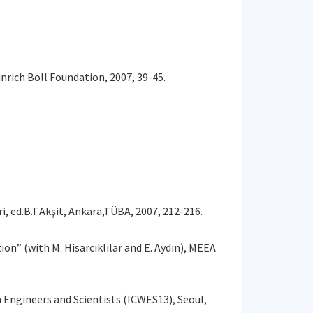
rich Böll Foundation, 2007, 39-45.
i, ed.B.T.Akşit, Ankara,TÜBA, 2007, 212-216.
ion” (with M. Hisarcıklılar and E. Aydın), MEEA
Engineers and Scientists (ICWES13), Seoul,