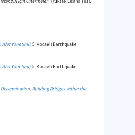
, İstanbul İçin Önermeler"
(Yüksek Lisans Tezi,
 Afet Yönetimi)
. 5. Kocaeli Earthquake
 Afet Yönetimi)
. 5. Kocaeli Earthquake
issemination. Building Bridges within the