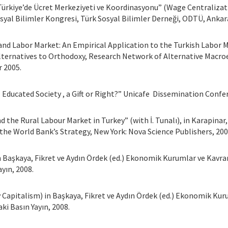
ten Türkiye’de Ücret Merkeziyeti ve Koordinasyonu” (Wage Centraliz
syal Bilimler Kongresi, Türk Sosyal Bilimler Derneği, ODTÜ, Anka
ns and Labor Market: An Empirical Application to the Turkish Labor
ternatives to Orthodoxy, Research Network of Alternative Macro
 2005.
l Educated Society , a Gift or Right?” Unicafe Dissemination Conf
nd the Rural Labour Market in Turkey” (with İ. Tunalı), in Karapinar
the World Bank’s Strategy, New York: Nova Science Publishers, 200
e) in Başkaya, Fikret ve Aydın Ördek (ed.) Ekonomik Kurumlar ve Kav
yın, 2008.
ly Capitalism) in Başkaya, Fikret ve Aydın Ördek (ed.) Ekonomik Ku
i Basın Yayın, 2008.