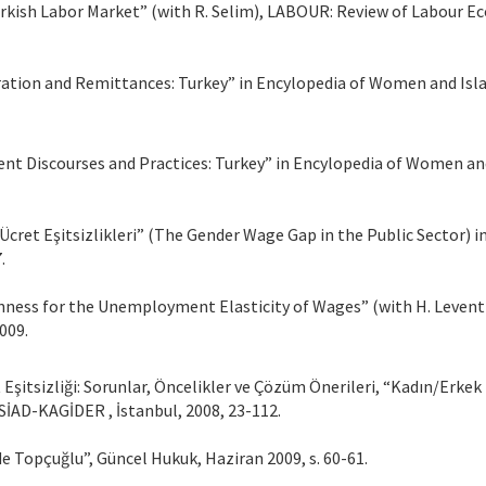
Turkish Labor Market” (with R. Selim), LABOUR: Review of Labour Ec
tion and Remittances: Turkey” in Encylopedia of Women and Islamic C
t Discourses and Practices: Turkey” in Encylopedia of Women and Isl
 Ücret Eşitsizlikleri” (The Gender Wage Gap in the Public Sector)
.
Openness for the Unemployment Elasticity of Wages” (with H. Leve
009.
 Eşitsizliği: Sorunlar, Öncelikler ve Çözüm Önerileri, “Kadın/Erkek
İAD-KAGİDER , İstanbul, 2008, 23-112.
de Topçuğlu”, Güncel Hukuk, Haziran 2009, s. 60-61.