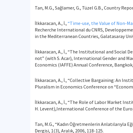
Tan, M.G., Sağlamer, G., Tüzel G.B., Country Repor
İlkkaracan, A., İ.,
“Time-use, the Value of Non-Mar
Recherche International du CNRS, Developpeme
in the Mediterranean Countries, Galatasaray Univ
İlkkaracan, A., İ., “The Institutional and Socia
not” (with S. Acar), International Gender and M
Economics (IAFFE) Annual Conference, Bangkok, 
İlkkaracan, A., İ., “Collective Bargaining: An Ins
Pluralism in Economics Conference on “Economic 
İlkkaracan, A., İ., “The Role of Labor Market In
H. Levent),International Conference of the Eur
Tan, M.G., “Kadın Öğretmenlerin Anlatılarıyla Eği
Dergisi, 1(3), Aralık, 2006, 118-125.