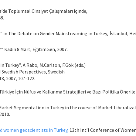
e’de Toplumsal Cinsiyet Çalışmaları içinde,
8.
 in The Debate on Gender Mainstreaming in Turkey, İstanbul, Hein
?” Kadın 8 Mart, Eğitim Sen, 2007.
 Turkey”, A.Rabo, M.Carlson, F.Gök (eds.)
nd Swedish Perspectives, Swedish
18, 2007, 107-122.
ürkiye İçin Nüfus ve Kalkınma Stratejileri ve Bazı Politika Öneriler
 Market Segmentation in Turkey in the course of Market Liberalizat
2010.
d women geoscientists in Turkey,
13th Int’l Conference of Women 