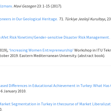
 Uzmanı
.
Mavi Gezegen
23: 1-15 (2017).
oneers in Our Geological Heritage.
71.
Türkiye Jeoloji Kurultayı
, 2
ı Afet Risk Yönetimi/Gender-sensitive Disaster Risk Management.
2019),
‘Increasing Women Entrepreneurship’
Workshop in ITU Tekn
ctober 2019. Eastern Mediterranean University. (abstract book).
ased Differences in Educational Achievement in Turkey: What Has
-6 January 2010.
Market Segmentation in Turkey in thecourse of Market Liberalizat
0.