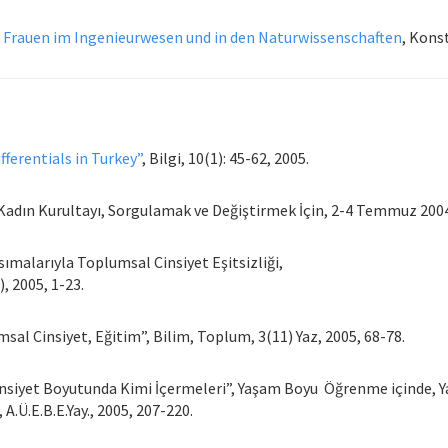
h, Frauen im Ingenieurwesen und in den Naturwissenschaften
, Konst
ferentials in Turkey”
, Bilgi, 10(1): 45-62, 2005.
1.Kadın Kurultayı, Sorgulamak ve Değiştirmek İçin, 2-4 Temmuz 2004
ımalarıyla Toplumsal Cinsiyet Eşitsizliği,
, 2005, 1-23.
sal Cinsiyet, Eğitim”, Bilim, Toplum, 3(11) Yaz, 2005, 68-78.
yet Boyutunda Kimi İçermeleri”, Yaşam Boyu Öğrenme içinde, Yay. H
Ü.E.B.E.Yay., 2005, 207-220.