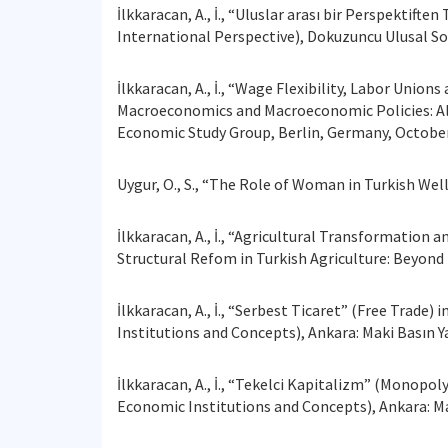
İlkkaracan, A., İ., “Uluslar arası bir Perspektif
International Perspective), Dokuzuncu Ulusal So
İlkkaracan, A., İ., “Wage Flexibility, Labor Unio
Macroeconomics and Macroeconomic Policies: Al
Economic Study Group, Berlin, Germany, October
Uygur, O., S., “The Role of Woman in Turkish Wel
İlkkaracan, A., İ., “Agricultural Transformation a
Structural Refom in Turkish Agriculture: Beyond 
İlkkaracan, A., İ., “Serbest Ticaret” (Free Trad
Institutions and Concepts), Ankara: Maki Basın Ya
İlkkaracan, A., İ., “Tekelci Kapitalizm” (Monopo
Economic Institutions and Concepts), Ankara: Mak