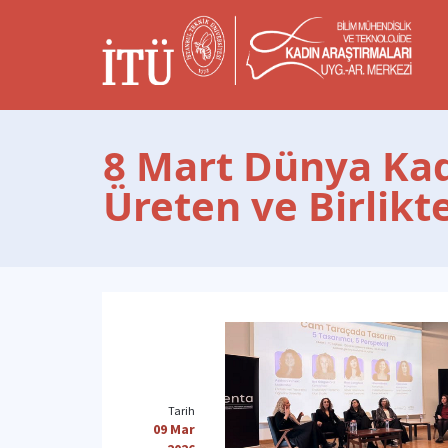
8 Mart Dünya Kad
Üreten ve Birlik
Tarih
09 Mar