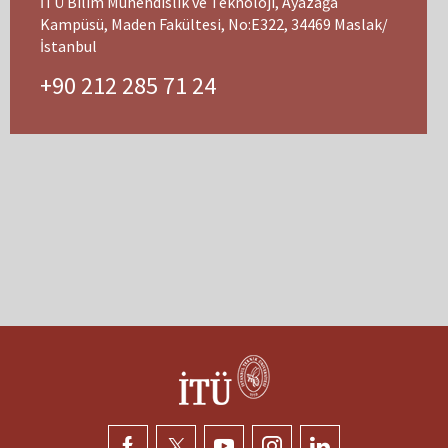
İTÜ Bilim Mühendislik ve Teknoloji, Ayazağa
Kampüsü, Maden Fakültesi, No:E322, 34469 Maslak/
İstanbul
+90 212 285 71 24